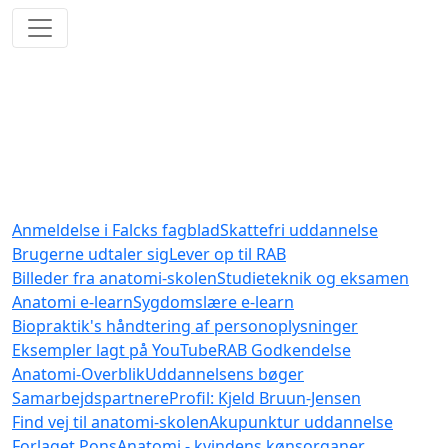
FORSIDE»»»
LOG PÅ/LOG AF»»»
TILMELD DIG HER»»»
Anmeldelse i Falcks fagblad
Skattefri uddannelse
Brugerne udtaler sig
Lever op til RAB
Billeder fra anatomi-skolen
Studieteknik og eksamen
Anatomi e-learn
Sygdomslære e-learn
Biopraktik's håndtering af personoplysninger
Eksempler lagt på YouTube
RAB Godkendelse
Anatomi-Overblik
Uddannelsens bøger
Samarbejdspartnere
Profil: Kjeld Bruun-Jensen
Find vej til anatomi-skolen
Akupunktur uddannelse
Forlaget Pons
Anatomi - kvindens kønsorganer