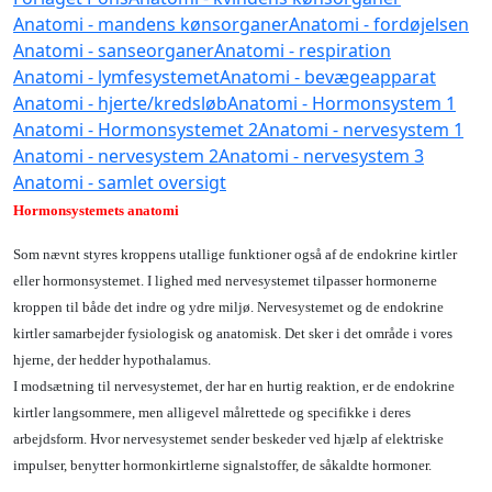
Anatomi - mandens kønsorganer
Anatomi - fordøjelsen
Anatomi - sanseorganer
Anatomi - respiration
Anatomi - lymfesystemet
Anatomi - bevægeapparat
Anatomi - hjerte/kredsløb
Anatomi - Hormonsystem 1
Anatomi - Hormonsystemet 2
Anatomi - nervesystem 1
Anatomi - nervesystem 2
Anatomi - nervesystem 3
Anatomi - samlet oversigt
Hormonsystemets anatomi
Som nævnt styres kroppens utallige funktioner også af de endokrine kirtler
eller hormonsystemet. I lighed med nervesystemet tilpasser hormonerne
kroppen til både det indre og ydre miljø. Nervesystemet og de endokrine
kirtler samarbejder fysiologisk og anatomisk. Det sker i det område i vores
hjerne, der hedder hypothalamus.
I modsætning til nervesystemet, der har en hurtig reaktion, er de endokrine
kirtler langsommere, men alligevel målrettede og specifikke i deres
arbejdsform. Hvor nervesystemet sender beskeder ved hjælp af elektriske
impulser, benytter hormonkirtlerne signalstoffer, de såkaldte hormoner.