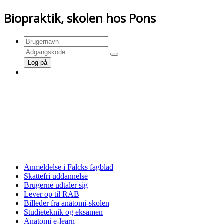
Biopraktik, skolen hos Pons
Log på
FORSIDE»»»
LOG PÅ/LOG AF»»»
TILMELD DIG HER»»»
Anmeldelse i Falcks fagblad
Skattefri uddannelse
Brugerne udtaler sig
Lever op til RAB
Billeder fra anatomi-skolen
Studieteknik og eksamen
Anatomi e-learn