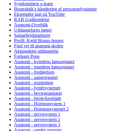
Sygdomslære e-learn
Biopraktik's håndtering af personoplysninger
Eksempler lagt på YouTube
RAB Godkendelse
Anatomi-Overblik
Uddannelsens bøger
Samarbejdspartnere
Profil: Kjeld Bruun-Jensen
Find vej til anatomi-skolen
Akupunktur uddannelse
Forlaget Pons
Anatomi - kvindens kønsorganer
Anatomi - mandens kønsorganer
Anatomi - fordøjelsen
Anatomi - sanseorganer
Anatomi - respiration
Anatomi - lymfesystemet
Anatomi - bevægeapparat
Anatomi - hjerte/kredsløb
Anatomi - Hormonsystem 1
Anatomi - Hormonsystemet 2
Anatomi - nervesystem 1
Anatomi - nervesystem 2
Anatomi - nervesystem 3
Anatomi - samlet oversigt