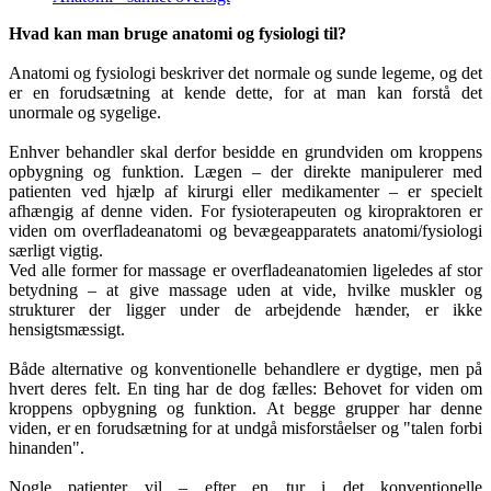
Hvad kan man bruge anatomi og fysiologi til?
Anatomi og fysiologi beskriver det normale og sunde legeme, og det
er en forudsætning at kende dette, for at man kan forstå det
unormale og sygelige.
Enhver behandler skal derfor besidde en grundviden om kroppens
opbygning og funktion. Lægen – der direkte manipulerer med
patienten ved hjælp af kirurgi eller medikamenter – er specielt
afhængig af denne viden. For fysioterapeuten og kiropraktoren er
viden om overfladeanatomi og bevægeapparatets anatomi/fysiologi
særligt vigtig.
Ved alle former for massage er overfladeanatomien ligeledes af stor
betydning – at give massage uden at vide, hvilke muskler og
strukturer der ligger under de arbejdende hænder, er ikke
hensigtsmæssigt.
Både alternative og konventionelle behandlere er dygtige, men på
hvert deres felt. En ting har de dog fælles: Behovet for viden om
kroppens opbygning og funktion. At begge grupper har denne
viden, er en forudsætning for at undgå misforståelser og "talen forbi
hinanden".
Nogle patienter vil – efter en tur i det konventionelle