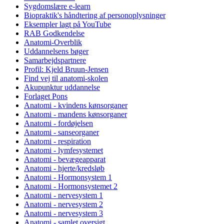
Sygdomslære e-learn
Biopraktik's håndtering af personoplysninger
Eksempler lagt på YouTube
RAB Godkendelse
Anatomi-Overblik
Uddannelsens bøger
Samarbejdspartnere
Profil: Kjeld Bruun-Jensen
Find vej til anatomi-skolen
Akupunktur uddannelse
Forlaget Pons
Anatomi - kvindens kønsorganer
Anatomi - mandens kønsorganer
Anatomi - fordøjelsen
Anatomi - sanseorganer
Anatomi - respiration
Anatomi - lymfesystemet
Anatomi - bevægeapparat
Anatomi - hjerte/kredsløb
Anatomi - Hormonsystem 1
Anatomi - Hormonsystemet 2
Anatomi - nervesystem 1
Anatomi - nervesystem 2
Anatomi - nervesystem 3
Anatomi - samlet oversigt