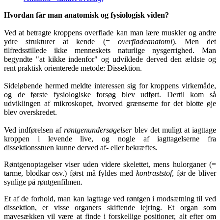
Hvordan får man anatomisk og fysiologisk viden?
Ved at betragte kroppens overflade kan man lære muskler og andre
ydre strukturer at kende (=
overfladeanatomi
). Men det
tilfredsstillede ikke menneskets naturlige nysgerrighed. Man
begyndte "at kikke indenfor" og udviklede derved den ældste og
rent praktisk orienterede metode: Dissektion.
Sideløbende hermed meldte interessen sig for kroppens virkemåde,
og de første fysiologiske forsøg blev udført. Dertil kom så
udviklingen af mikroskopet, hvorved grænserne for det blotte øje
blev overskredet.
Ved indførelsen af
røntgenundersøgelser
blev det muligt at iagttage
kroppen i levende live, og nogle af iagttagelserne fra
dissektionsstuen kunne derved af- eller bekræftes.
Røntgenoptagelser viser uden videre skelettet, mens hulorganer (=
tarme, blodkar osv.) først må fyldes med
kontraststof
, før de bliver
synlige på røntgenfilmen.
Et af de forhold, man kan iagttage ved røntgen i modsætning til ved
dissektion, er visse organers skiftende lejring. Et organ som
mavesækken vil være at finde i forskellige positioner, alt efter om