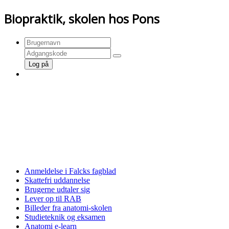
Biopraktik, skolen hos Pons
Log på
FORSIDE»»»
LOG PÅ/LOG AF»»»
TILMELD DIG HER»»»
Anmeldelse i Falcks fagblad
Skattefri uddannelse
Brugerne udtaler sig
Lever op til RAB
Billeder fra anatomi-skolen
Studieteknik og eksamen
Anatomi e-learn