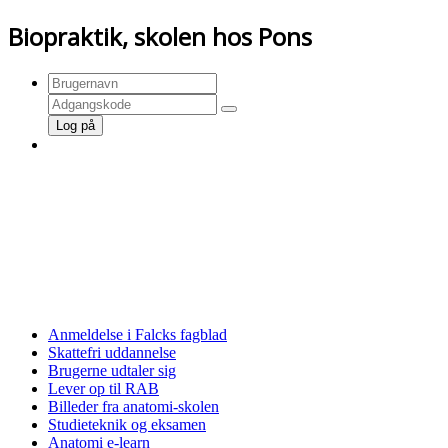
Biopraktik, skolen hos Pons
Log på
FORSIDE»»»
LOG PÅ/LOG AF»»»
TILMELD DIG HER»»»
Anmeldelse i Falcks fagblad
Skattefri uddannelse
Brugerne udtaler sig
Lever op til RAB
Billeder fra anatomi-skolen
Studieteknik og eksamen
Anatomi e-learn