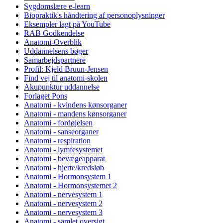
Sygdomslære e-learn
Biopraktik's håndtering af personoplysninger
Eksempler lagt på YouTube
RAB Godkendelse
Anatomi-Overblik
Uddannelsens bøger
Samarbejdspartnere
Profil: Kjeld Bruun-Jensen
Find vej til anatomi-skolen
Akupunktur uddannelse
Forlaget Pons
Anatomi - kvindens kønsorganer
Anatomi - mandens kønsorganer
Anatomi - fordøjelsen
Anatomi - sanseorganer
Anatomi - respiration
Anatomi - lymfesystemet
Anatomi - bevægeapparat
Anatomi - hjerte/kredsløb
Anatomi - Hormonsystem 1
Anatomi - Hormonsystemet 2
Anatomi - nervesystem 1
Anatomi - nervesystem 2
Anatomi - nervesystem 3
Anatomi - samlet oversigt